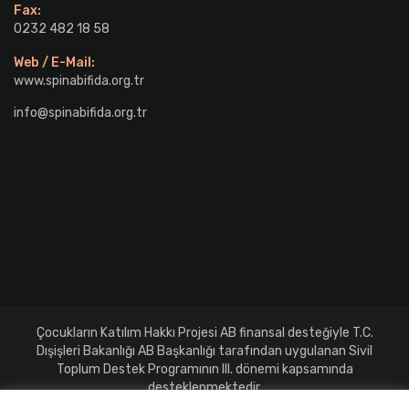
Fax:
0232 482 18 58
Web / E-Mail:
www.spinabifida.org.tr
info@spinabifida.org.tr
Çocukların Katılım Hakkı Projesi AB finansal desteğiyle T.C.
Dışişleri Bakanlığı AB Başkanlığı tarafından uygulanan Sivil
Toplum Destek Programının III. dönemi kapsamında
desteklenmektedir.